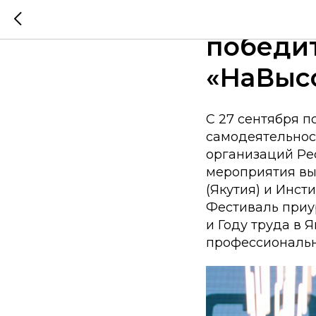
В Якутс
победи
«НаВысо
С 27 сентября п
самодеятельнос
организаций Ре
мероприятия вы
(Якутия) и Инст
Фестиваль приу
и Году труда в 
профессиональн