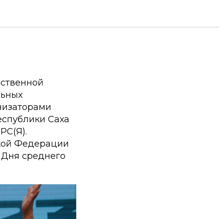
на
ественной
льных
анизаторами
еспублики Саха
РС(Я).
ской Федерации
 Дня среднего