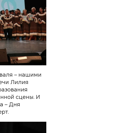
валя – нашими
речи Лилия
разования
нной сцены. И
а – Дня
рт.