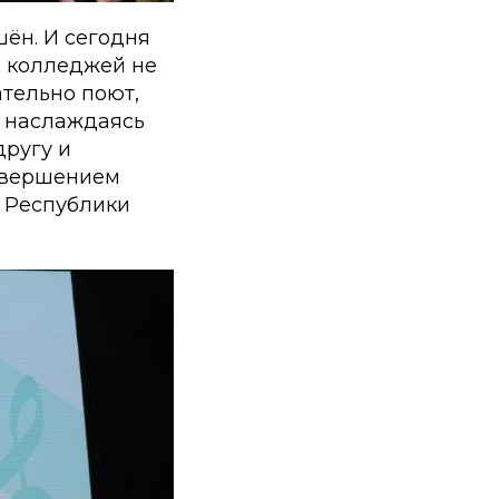
шён. И сегодня
и колледжей не
ательно поют,
, наслаждаясь
другу и
завершением
и Республики