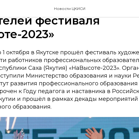
ке стали известны име
Новости ЦКИСИ
телей фестиваля
те-2023»
о 1 октября в Якутске прошёл фестиваль худож
ти работников профессиональных образовате
спублики Саха (Якутия) «НаВысоте-2023». Орг
ступили Министерство образования и науки Р
итут развития профессионального образования 
рочен к Году педагога и наставника в Россий
Якутии и прошёл в рамках декады мероприятий
ого образования.