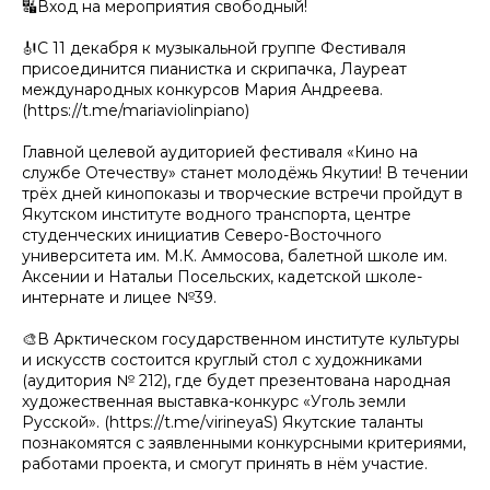
🔣Вход на мероприятия свободный!
🎻С 11 декабря к музыкальной группе Фестиваля
присоединится пианистка и скрипачка, Лауреат
международных конкурсов Мария Андреева.
(https://t.me/mariaviolinpiano)
Главной целевой аудиторией фестиваля «Кино на
службе Отечеству» станет молодёжь Якутии! В течении
трёх дней кинопоказы и творческие встречи пройдут в
Якутском институте водного транспорта, центре
студенческих инициатив Северо-Восточного
университета им. М.К. Аммосова, балетной школе им.
Аксении и Натальи Посельских, кадетской школе-
интернате и лицее №39.
🎨В Арктическом государственном институте культуры
и искусств состоится круглый стол с художниками
(аудитория № 212), где будет презентована народная
художественная выставка-конкурс «Уголь земли
Русской». (https://t.me/virineyaS) Якутские таланты
познакомятся с заявленными конкурсными критериями,
работами проекта, и смогут принять в нём участие.