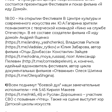
состоится презентация Фестиваля и показ фильма «Я
иду Домой».
18:00 – На открытии Фестиваля В Центре культуры и
современного искусства им. Ю.А.Гагарина зрители
познакомятся с творческой командой «Кино на службе
Отечеству». В её составе создатели фильма «Я иду
домой» Андрей Ященко
(https://t.me/andrey_yashchenko), Владислав Рытков
(https://t.me/vladislav_rytkov) и Юлия Забарова, автор
фильма «Отцы Донбасса» Константин Зайцев
(https://t.me/rodina_moya_russsia), поэт Александр
Пелевин (http://t.me/comradepelevin), и, конечно,
идейный вдохновитель фестиваля, автор цикла
документальных фильмов «Отважные» Олеся Шигина
(https://t.me/OlesyaShigina).
🎼Всем поднимут "боевой дух" наши замечательные
исполнители – mk 5.45 Кирилл Макеев
(https://t.me/mk5_45) и Руслан Дорошенко – участник
СВО с позывным «Чтец». Также на сцене выступит хор
Детской школы искусств.