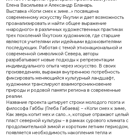
Елена Васильева и Александр Бланарь.
Выставка «Копи смех к зиме…» посвящена
современному искусству Якутии и дает возможность
проанализировать и найти общее выражение
«народного» в различных художественных практиках
трех поколений Якутских художников, где старшие
являются учителями или идейными вдохновителями
последующих. Работая с темой этнонациональной и
современной символикой Севера, авторы
разрабатывают новые подходы к репрезентации
индивидуального опыта через искусство. В своих
произведениях, выражая внутреннюю потребность
фиксировать меняющийся культурный ландшафт,
художники транслируют взаимопроникновение
природы и родовой памяти региона в современные
реалии.
Название проекта цитирует строки молодого поэта и
философа Габбы (Глеба Габаева): – «Копи смех к зиме,
Как зверь копит мех и сало…», которые отражают целый
пласт северной культуры – в рамках сурового климата с
продолжительной зимой и коротким летним периодом,
появляется необходимость накопления тепла и