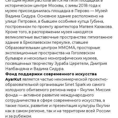
Сегодня музей располагается на пяти площадках в
историческом центре Москвы, с зимы 2018 года к
музею присоединилась площадка в Перово — Музей
Вадима Сидура. Основное здание расположено на
улице Петровке, в бывшем особняке купца Губина,
построенном по проекту архитектора Матвея Казакова.
Кроме того, в распоряжении музея находятся
великолепные выставочные пространства: пятиэтажное
здание в Ермолаевском переулке, ставшее
Образовательным центром ММОМА, просторные
экспозиционные пространства на Гоголевском
бульваре и несколько монографических музеев,
посвященных творчеству Зураба Церетели, Дмитрия
Налбандяна и Вадима Сидура.
Фонд поддержки современного искусства
AyarKut
является частью некоммерческой проектно-
образовательной организации Sinet Spark из самого
холодного обитаемого региона мира – Якутии. Миссия
фонда — активное развитие международного
сотрудничества в сфере современного искусства, а
также поиск, развитие и презентация культуры Якутии
как в самом регионе, так и на территории всей России
и за рубежом.