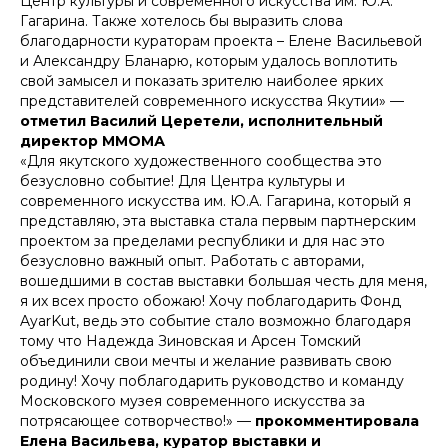
Центр культуры и современного искусства им. Ю.А.
Гагарина. Также хотелось бы выразить слова
благодарности кураторам проекта – Елене Васильевой
и Александру Бланарю, которым удалось воплотить
свой замысел и показать зрителю наиболее ярких
представителей современного искусства Якутии» —
отметил Василий Церетели, исполнительный
директор ММОМА
«Для якутского художественного сообщества это
безусловно событие! Для Центра культуры и
современного искусства им. Ю.А. Гагарина, который я
представляю, эта выставка стала первым партнерским
проектом за пределами республики и для нас это
безусловно важный опыт. Работать с авторами,
вошедшими в состав выставки большая честь для меня,
я их всех просто обожаю! Хочу поблагодарить Фонд
AyarKut, ведь это событие стало возможно благодаря
тому что Надежда Зиновская и Арсен Томский
объединили свои мечты и желание развивать свою
родину! Хочу поблагодарить руководство и команду
Московского музея современного искусства за
потрясающее сотворчество!» —
прокомментировала
Елена Васильева, куратор выставки и