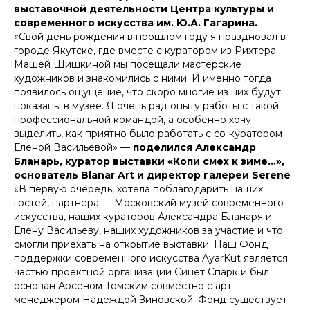
выставочной деятельности Центра культуры и
современного искусства им. Ю.А. Гагарина.
«Свой день рождения в прошлом году я праздновал в
городе Якутске, где вместе с куратором из Рихтера
Машей Шишкиной мы посещали мастерские
художников и знакомились с ними. И именно тогда
появилось ощущение, что скоро многие из них будут
показаны в музее. Я очень рад опыту работы с такой
профессиональной командой, а особенно хочу
выделить, как приятно было работать с со-куратором
Еленой Васильевой» —
поделился
Александр
Бланарь, куратор выставки «Копи смех к зиме…»,
основатель Blanar Art и директор галереи Serene
«В первую очередь, хотела поблагодарить наших
гостей, партнера — Московский музей современного
искусства, наших кураторов Александра Бланаря и
Елену Васильеву, наших художников за участие и что
смогли приехать на открытие выставки. Наш Фонд
поддержки современного искусства AyarKut является
частью проектной организации Синет Спарк и был
основан Арсеном Томским совместно с арт-
менеджером Надеждой Зиновской. Фонд существует