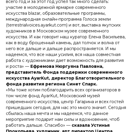
всего год и за этот год успел так много сделать:
участие в молодежной ярмарке современного
искусства blazar, образовательные программы,
международная онлайн-программа Голоса земли
(terrestrialvoices.ayarkut.com) и вот, выставка якутских
художников в Московском музее современного
искусства. И как говорит наш куратор Елена Васильева,
как в воду брошенный камень, дал толчок и волна от
него все дальше и дальше распространяется. И мы
надеемся, что все наши усилия, вся наша совместная
работа с художниками дает возможность для развития
и роста» —
Ефремова Нюргуяна Павловна,
представитель Фонда поддержки современного
искусства AyarKut, директор Благотворительного
фонда развития региона Синет Спарк.
«Мы тоже хотим поблагодарить всех организаторов в
том числе фонд AyarKut, Московский музей
современного искусства, центр Гагарина и всех гостей
пришедших сегодня, для нас это много значит. Сегодня
сбылась наша мечта и мы надеемся, что данное
мероприятие подарит нам силы и вдохновение, чтоб
работать дальше. Спасибо» —
сказала Устинья
Прокопьева, художник, арт директор Центра