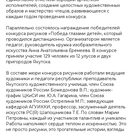
исполнителей, создание целостных художественных
образов и мастерство чтецов, развивающееся с
каждым годом проведения конкурса.
Параллельно состоялось награждение победителей
конкурса рисунков «Победа глазами детей», который
проводился дистанционно. Организатором является
педагог, руководитель кружка изобразительного
искусства Анна Анатольевна Еремеева. В конкурсе
приняли участие 129 человек из 12 улусов и двух
пригородов Якутска.
В составе жюри конкурса рисунков работали ведущие
художники и педагоги республики: преподаватель
Якутского художественного училища, член Союза
художников России Божедонова В.П.; художник-
график ЦКиСИ им. Ю.А. Гагарина, член Союза
художников России Острелина М.П.; заведующая
кафедрой АГУИККИ, профессор, заслуженный деятель
искусств РС(Я) Шапошникова Т.Е. По словам Марии
Петровны, каждый из участников талантлив и уникален.
Работы наполняют сердце теплом и искренностью. Это
не просто рисунки, это трогательные истории, взгляды