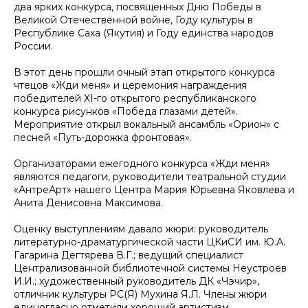
два ярких конкурса, посвященных Дню Победы в
Великой Отечественной войне, Году культуры в
Республике Саха (Якутия) и Году единства народов
России.
В этот день прошли очный этап открытого конкурса
чтецов «Жди меня» и церемония награждения
победителей XI-го открытого республиканского
конкурса рисунков «Победа глазами детей».
Мероприятие открыл вокальный ансамбль «Орион» с
песней «Путь-дорожка фронтовая».
Организаторами ежегодного конкурса «Жди меня»
являются педагоги, руководители театральной студии
«АнтреАрт» нашего Центра Мария Юрьевна Яковлева и
Анита Денисовна Максимова.
Оценку выступлениям давало жюри: руководитель
литературно-драматургической части ЦКиСИ им. Ю.А.
Гагарина Дегтярева В.Г.; ведущий специалист
Централизованной библиотечной системы Неустроев
И.И.; художественный руководитель ДК «Чэчир»,
отличник культуры РС(Я) Мухина Я.Л. Члены жюри
единогласно отметили хороший артистизм