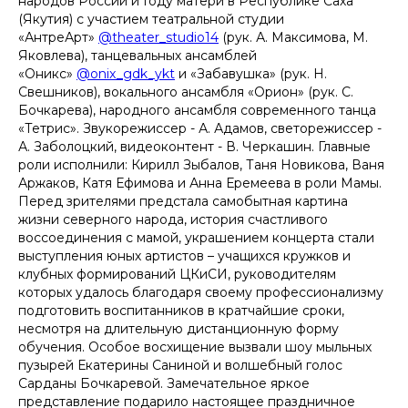
народов России и Году матери в Республике Саха
(Якутия) с участием театральной студии
«АнтреАрт»
@theater_studio14
(рук. А. Максимова, М.
Яковлева), танцевальных ансамблей
«Оникс»
@onix_gdk_ykt
и «Забавушка» (рук. Н.
Свешников), вокального ансамбля «Орион» (рук. С.
Бочкарева), народного ансамбля современного танца
«Тетрис». Звукорежиссер - А. Адамов, светорежиссер -
А. Заболоцкий, видеоконтент - В. Черкашин. Главные
роли исполнили: Кирилл Зыбалов, Таня Новикова, Ваня
Аржаков, Катя Ефимова и Анна Еремеева в роли Мамы.
Перед зрителями предстала самобытная картина
жизни северного народа, история счастливого
воссоединения с мамой, украшением концерта стали
выступления юных артистов – учащихся кружков и
клубных формирований ЦКиСИ, руководителям
которых удалось благодаря своему профессионализму
подготовить воспитанников в кратчайшие сроки,
несмотря на длительную дистанционную форму
обучения. Особое восхищение вызвали шоу мыльных
пузырей Екатерины Саниной и волшебный голос
Сарданы Бочкаревой. Замечательное яркое
представление подарило настоящее праздничное