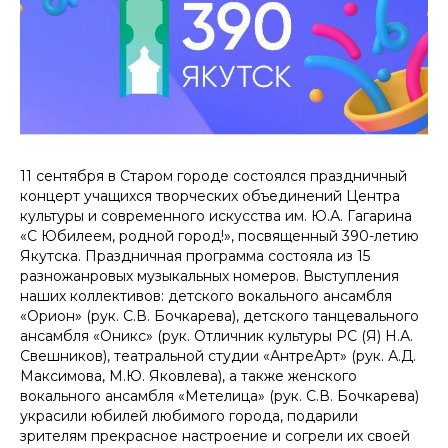
11 сентября в Старом городе состоялся праздничный
концерт учащихся творческих объединений Центра
культуры и современного искусства им. Ю.А. Гагарина
«С Юбилеем, родной город!», посвященный 390-летию
Якутска. Праздничная программа состояла из 15
разножанровых музыкальных номеров. Выступления
наших коллективов: детского вокального ансамбля
«Орион» (рук. С.В. Бочкарева), детского танцевального
ансамбля «Оникс» (рук. Отличник культуры РС (Я) Н.А.
Свешников), театральной студии «АнтреАрт» (рук. А.Д.
Максимова, М.Ю. Яковлева), а также женского
вокального ансамбля «Метелица» (рук. С.В. Бочкарева)
украсили юбилей любимого города, подарили
зрителям прекрасное настроение и согрели их своей