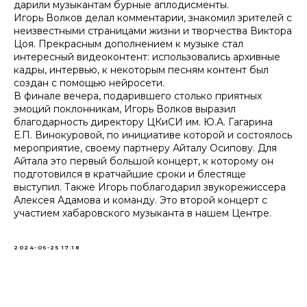
дарили музыкантам бурные аплодисменты.
Игорь Волков делал комментарии, знакомил зрителей с
неизвестными страницами жизни и творчества Виктора
Цоя. Прекрасным дополнением к музыке стал
интересный видеоконтент: использовались архивные
кадры, интервью, к некоторым песням контент был
создан с помощью нейросети.
В финале вечера, подарившего столько приятных
эмоций поклонникам, Игорь Волков выразил
благодарность директору ЦКиСИ им. Ю.А. Гагарина
Е.П. Винокуровой, по инициативе которой и состоялось
мероприятие, своему партнеру Айталу Осипову. Для
Айтала это первый большой концерт, к которому он
подготовился в кратчайшие сроки и блестяще
выступил. Также Игорь поблагодарил звукорежиссера
Алексея Адамова и команду. Это второй концерт с
участием хабаровского музыканта в нашем Центре.
2024-06-25 17:18