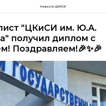
Новости ЦКИСИ
ист "ЦКиСИ им. Ю.А.
а" получил диплом с
м! Поздравляем!🎉✨🎉