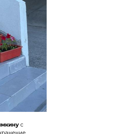
имкину
с
хранение