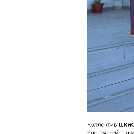
Коллектив
ЦКиС
блестящей защи