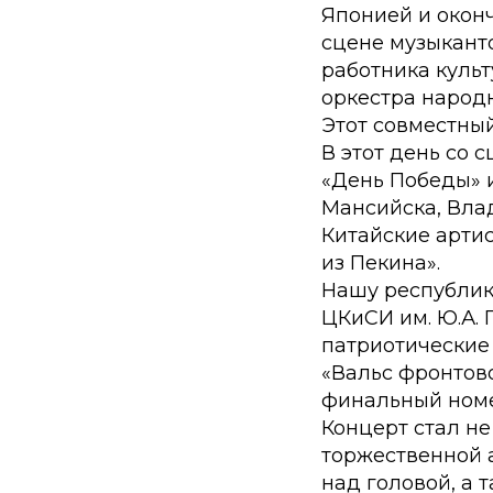
Японией и окон
сцене музыкант
работника куль
оркестра народн
Этот совместный
В этот день со 
«День Победы» 
Мансийска, Влад
Китайские арти
из Пекина».
Нашу республик
ЦКиСИ им. Ю.А.
патриотические 
«Вальс фронтово
финальный номе
Концерт стал не
торжественной 
над головой, а