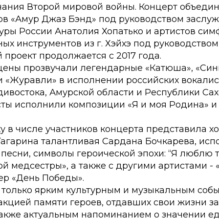
чания Второй мировой войны. Концерт объеди
ов «Амур Джаз Бэнд» под руководством заслу
туры России Анатолия Хопатько и артистов си
ых инструментов из г. Хэйхэ под руководством
 проект продолжается с 2017 года.
сцены прозвучали легендарные «Катюша», «Син
и «Журавли» в исполнении российских вокалис
ивостока, Амурской области и Республики Саха
сты исполнили композиции «Я и моя Родина» и
у в числе участников концерта представила х
 Гагарина талантливая Сардана Бочкарева, ис
песни, символы героической эпохи: “Я люблю т
й медсестры», а также с другими артистами -
р «День Победы».
 только ярким культурным и музыкальным собы
акцией памяти героев, отдавших свои жизни з
 также актуальным напоминанием о значении е