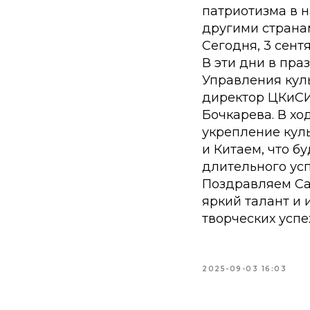
патриотизма в 
другими страна
Сегодня, 3 сент
В эти дни в пр
Управления куль
директор ЦКиСИ 
Бочкарева. В хо
укрепление кул
и Китаем, что б
длительного ус
Поздравляем Са
яркий талант и 
творческих успе
2025-09-03 16:03