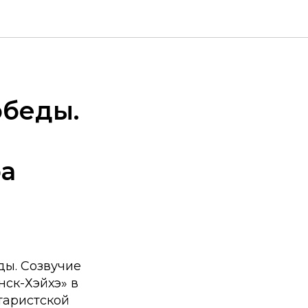
обеды.
ра
ды. Созвучие
ск-Хэйхэ» в
таристской