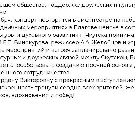
нашем обществе, поддержке дружеских и культ
ми.
ября, концерт повторится в амфитеатре на наб
аздничных мероприятиях в Благовещенске в со
туры и духовного развития г. Якутска принима
Е.П. Винокурова, режиссер А.А. Желобцов и хо
де мероприятий и встреч запланировано разви
ьтурных и дружеских связей между Якутском, 
удет способствовать созданию прочной основы
пешного сотрудничества.
рдану Викторовну с прекрасным выступлением
искренность тронули сердца всех зрителей. Ж
хов, вдохновения и побед!