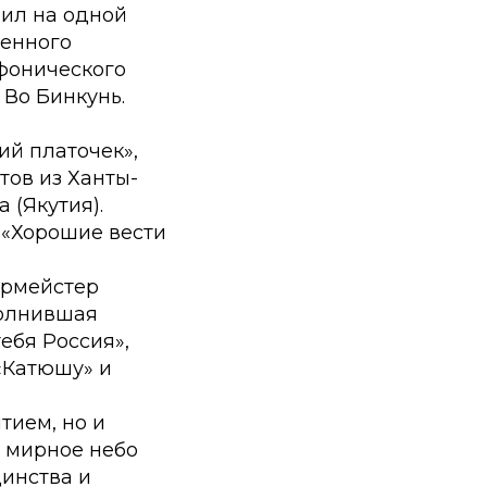
нил на одной
женного
мфонического
 Во Бинкунь.
ий платочек»,
тов из Ханты-
 (Якутия).
 «Хорошие вести
ормейстер
полнившая
ебя Россия»,
 «Катюшу» и
тием, но и
а мирное небо
динства и