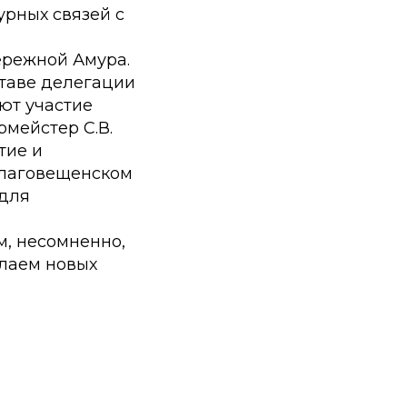
урных связей с
ережной Амура.
ставе делегации
ют участие
рмейстер С.В.
тие и
Благовещенском
 для
, несомненно,
елаем новых