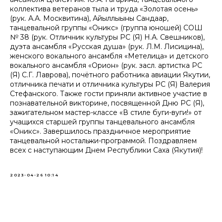
коллектива ветеранов тыла и труда «Золотая осень»
(рук. А.А. Москвитина), Айыллыыны Сандаар,
танцевальной группы «Оникс» (группа юношей) СОШ
№ 38 (рук. Отличник культуры РС (Я) Н.А. Свешников),
дуэта ансамбля «Русская душа» (рук. Л.М. Лисицина),
женского вокального ансамбля «Метелица» и детского
вокального ансамбля «Орион» (рук. засл. артистка РС
(Я) С.Г. Лаврова), почётного работника авиации Якутии,
отличника печати и отличника культуры РС (Я) Валерия
Стефанского. Также гости приняли активное участие в
познавательной викторине, посвященной Дню РС (Я),
зажигательном мастер-классе «В стиле буги-вуги!» от
учащихся старшей группы танцевального ансамбля
«Оникс». Завершилось праздничное мероприятие
танцевальной ностальжи-программой. Поздравляем
всех с наступающим Днем Республики Саха (Якутия)!
2023-04-26 10:14