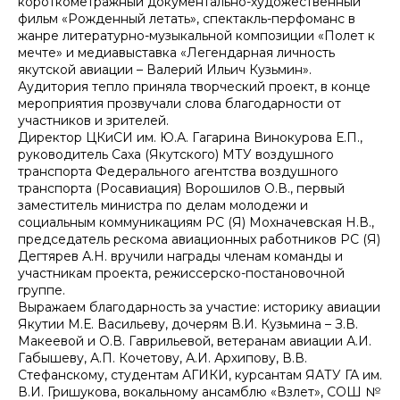
короткометражный документально-художественный
фильм «Рожденный летать», спектакль-перфоманс в
жанре литературно-музыкальной композиции «Полет к
мечте» и медиавыставка «Легендарная личность
якутской авиации – Валерий Ильич Кузьмин».
Аудитория тепло приняла творческий проект, в конце
мероприятия прозвучали слова благодарности от
участников и зрителей.
Директор ЦКиСИ им. Ю.А. Гагарина Винокурова Е.П.,
руководитель Саха (Якутского) МТУ воздушного
транспорта Федерального агентства воздушного
транспорта (Росавиация) Ворошилов О.В., первый
заместитель министра по делам молодежи и
социальным коммуникациям РС (Я) Мохначевская Н.В.,
председатель рескома авиационных работников РС (Я)
Дегтярев А.Н. вручили награды членам команды и
участникам проекта, режиссерско-постановочной
группе.
Выражаем благодарность за участие: историку авиации
Якутии М.Е. Васильеву, дочерям В.И. Кузьмина – З.В.
Макеевой и О.В. Гаврильевой, ветеранам авиации А.И.
Габышеву, А.П. Кочетову, А.И. Архипову, В.В.
Стефанскому, студентам АГИКИ, курсантам ЯАТУ ГА им.
В.И. Гришукова, вокальному ансамблю «Взлет», СОШ №