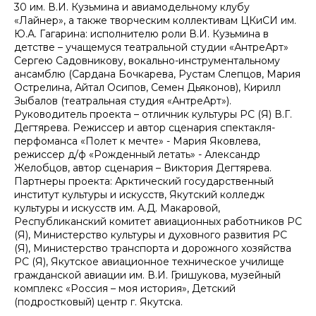
30 им. В.И. Кузьмина и авиамодельному клубу
«Лайнер», а также творческим коллективам ЦКиСИ им.
Ю.А. Гагарина: исполнителю роли В.И. Кузьмина в
детстве – учащемуся театральной студии «АнтреАрт»
Сергею Садовникову, вокально-инструментальному
ансамблю (Сардана Бочкарева, Рустам Слепцов, Мария
Острелина, Айтал Осипов, Семен Дьяконов), Кирилл
Зыбалов (театральная студия «АнтреАрт»).
Руководитель проекта – отличник культуры РС (Я) В.Г.
Дегтярева. Режиссер и автор сценария спектакля-
перфоманса «Полет к мечте» - Мария Яковлева,
режиссер д/ф «Рожденный летать» - Александр
Желобцов, автор сценария – Виктория Дегтярева.
Партнеры проекта: Арктический государственный
институт культуры и искусств, Якутский колледж
культуры и искусств им. А.Д. Макаровой,
Республиканский комитет авиационных работников РС
(Я), Министерство культуры и духовного развития РС
(Я), Министерство транспорта и дорожного хозяйства
РС (Я), Якутское авиационное техническое училище
гражданской авиации им. В.И. Гришукова, музейный
комплекс «Россия – моя история», Детский
(подростковый) центр г. Якутска.