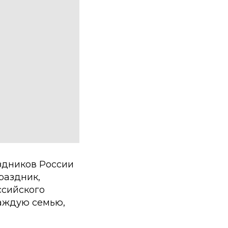
здников России
раздник,
ссийского
каждую семью,