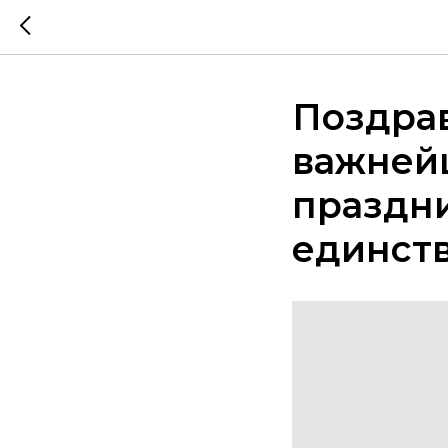
Поздрав
важней
праздни
единств