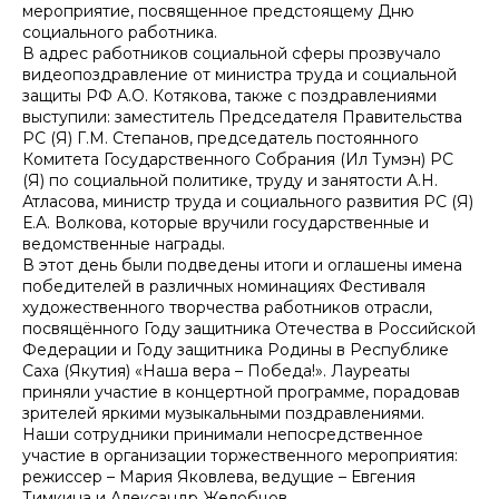
мероприятие, посвященное предстоящему Дню
социального работника.
В адрес работников социальной сферы прозвучало
видеопоздравление от министра труда и социальной
защиты РФ А.О. Котякова, также с поздравлениями
выступили: заместитель Председателя Правительства
РС (Я) Г.М. Степанов, председатель постоянного
Комитета Государственного Собрания (Ил Тумэн) РС
(Я) по социальной политике, труду и занятости А.Н.
Атласова, министр труда и социального развития РС (Я)
Е.А. Волкова, которые вручили государственные и
ведомственные награды.
В этот день были подведены итоги и оглашены имена
победителей в различных номинациях Фестиваля
художественного творчества работников отрасли,
посвящённого Году защитника Отечества в Российской
Федерации и Году защитника Родины в Республике
Саха (Якутия) «Наша вера – Победа!». Лауреаты
приняли участие в концертной программе, порадовав
зрителей яркими музыкальными поздравлениями.
Наши сотрудники принимали непосредственное
участие в организации торжественного мероприятия:
режиссер – Мария Яковлева, ведущие – Евгения
Тимкина и Александр Желобцов.