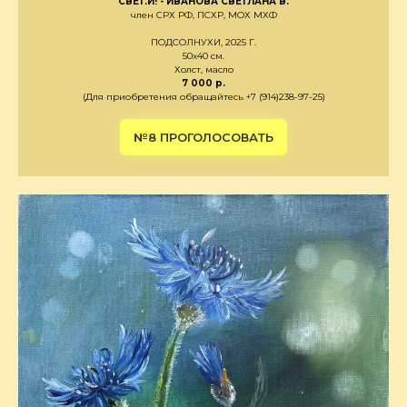
СВЕТ.И! - ИВАНОВА СВЕТЛАНА В.
член СРХ РФ, ПСХР, МОХ МХФ
ПОДСОЛНУХИ, 2025 Г.
50х40 см.
Холст, масло
7 000 р.
(Для приобретения обращайтесь +7 (914)238-97-25)
№8 ПРОГОЛОСОВАТЬ