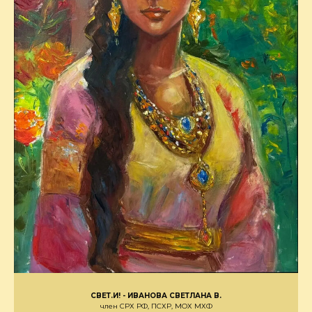
СВЕТ.И! - ИВАНОВА СВЕТЛАНА В.
член СРХ РФ, ПСХР, МОХ МХФ