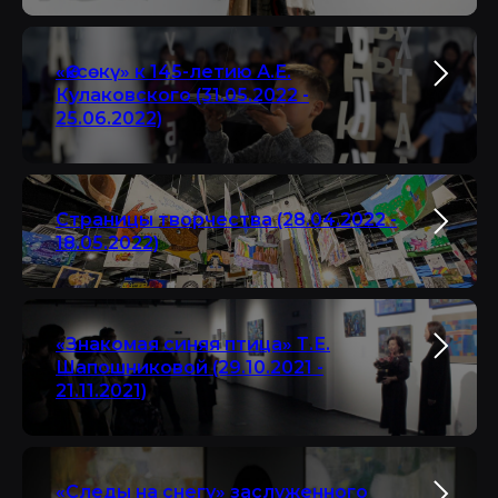
«Өксөкү» к 145-летию А.Е.
Кулаковского (31.05.2022 -
25.06.2022)
Страницы творчества (28.04.2022 -
18.05.2022)
«Знакомая синяя птица» Т.Е.
Шапошниковой (29.10.2021 -
21.11.2021)
«Следы на снегу» заслуженного