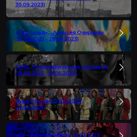
30.09.2023)
«Три точки»... Алексея Очириван
(22.08.2023 - 28.08.2023)
САХА. Топографические портреты
(18.05.2023 - 10.06.2023)
Душа России (20.03.2023 -
24.03.2023)
«Со-творение мира» (13.03.2023 -