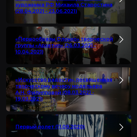
художника РФ Михаила Старостина
(28.04.2021 - 23.06.2021)
«Первообразы Олонхо» творческой
группы «Архетип» (26.03.2021 -
10.04.2021)
«Искусство радости», посвященная
творческому вечеру модельера
А.Н. Филипповой (08.03.2021 -
19.03.2021)
Первый полет (11.09.2020)