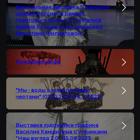
Виртуальная выставка "Северное
сияние России" в рамках
грантового проекта "Северное
сияние России: культурный код
Августины Филипповой"
Рождение мифа
"Мы - воды с мимолетными
чертами" (07.10.2023-04.11.2023)
Выставка художника-графика
Василия Камшилина с учениками
"Наш взгляд 2.0" (15.09.2023-