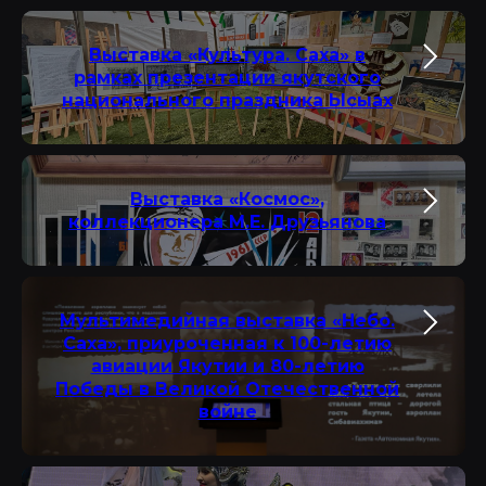
Выставка «Культура. Саха» в
рамках презентации якутского
национального праздника Ысыах
Выставка «Космос»,
коллекционера М.Е. Друзьянова
Мультимедийная выставка «Небо.
Саха», приуроченная к 100-летию
авиации Якутии и 80-летию
Победы в Великой Отечественной
войне